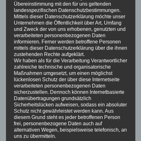
Übereinstimmung mit den für uns geltenden
landesspezifischen Datenschutzbestimmungen.
Mittels dieser Datenschutzerklärung möchte unser
Unternehmen die Öffentlichkeit über Art, Umfang
Neueste Beiträge
und Zweck der von uns erhobenen, genutzten und
verarbeiteten personenbezogenen Daten
Canyon Pathlite:ON – 2000 km
informieren. Ferner werden betroffene Personen
Die Wartburgpage wird 25 Jahre alt
mittels dieser Datenschutzerklärung über die ihnen
zustehenden Rechte aufgeklärt.
BMW E36 TC4 Baur – Reparatur Fensterheber hinten links
Wir haben als für die Verarbeitung Verantwortlicher
Wartburg 311 Rundheck Kombi – Neuanfertigung des linken
zahlreiche technische und organisatorische
Maßnahmen umgesetzt, um einen möglichst
Holz-Längsträgers zwischen B-Säule und Radkasten
lückenlosen Schutz der über diese Internetseite
Wartburg 311 Kombi – Spurensuche Original Werbung
verarbeiteten personenbezogenen Daten
Location (Wartburg 312 Kombi von 1962)
sicherzustellen. Dennoch können Internetbasierte
Datenübertragungen grundsätzlich
Neueste Kommentare
Sicherheitslücken aufweisen, sodass ein absoluter
Schutz nicht gewährleistet werden kann. Aus
Stefan Nfz
zu
Die Wartburgpage wird 25 Jahre alt
diesem Grund steht es jeder betroffenen Person
frei, personenbezogene Daten auch auf
carsten
zu
Die Wartburgpage wird 25 Jahre alt
alternativen Wegen, beispielsweise telefonisch, an
Norbert
zu
Die Wartburgpage wird 25 Jahre alt
uns zu übermitteln.