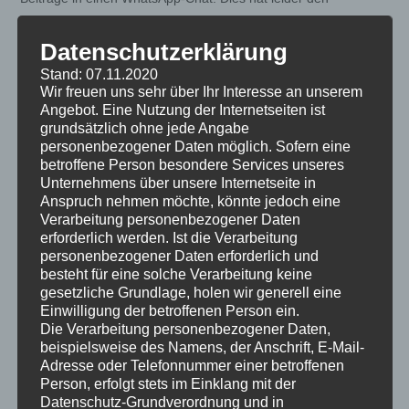
gravierenden Nachteil, dass diese Chats nicht vernünftig
recherchierbar sind. mal kurz etwas Nachschauen artet leider
Datenschutzerklärung
immer in eine lange Such- und Scroll-Arie aus.
Stand: 07.11.2020
Wir freuen uns sehr über Ihr Interesse an unserem
Die Blechfreund-Domain war schon seit 2004 in Verwendung,
Angebot. Eine Nutzung der Internetseiten ist
allerdings bisher nur als Adresse für Bilddateien.
grundsätzlich ohne jede Angabe
personenbezogener Daten möglich. Sofern eine
Also daher nun dieser Blog.
betroffene Person besondere Services unseres
Unternehmens über unsere Internetseite in
Bisher entwickelt sich das kleine Projekt ganz gut, schauen wir
Anspruch nehmen möchte, könnte jedoch eine
mal wohin die Reise geht.
Verarbeitung personenbezogener Daten
erforderlich werden. Ist die Verarbeitung
personenbezogener Daten erforderlich und
besteht für eine solche Verarbeitung keine
gesetzliche Grundlage, holen wir generell eine
Einwilligung der betroffenen Person ein.
Die Verarbeitung personenbezogener Daten,
beispielsweise des Namens, der Anschrift, E-Mail-
Adresse oder Telefonnummer einer betroffenen
Person, erfolgt stets im Einklang mit der
Powered by
Translate
Datenschutz-Grundverordnung und in