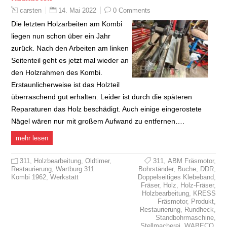
14. Mai 2022
0 Comments
carsten
Die letzten Holzarbeiten am Kombi
liegen nun schon über ein Jahr
zurück. Nach den Arbeiten am linken
Seitenteil geht es jetzt mal wieder an
den Holzrahmen des Kombi.
Erstaunlicherweise ist das Holzteil
überraschend gut erhalten. Leider ist durch die späteren
Reparaturen das Holz beschädigt. Auch einige eingerostete
Nägel wären nur mit großem Aufwand zu entfernen….
mehr lesen
311
,
Holzbearbeitung
,
Oldtimer
,
311
,
ABM Fräsmotor
,
Restaurierung
,
Wartburg 311
Bohrständer
,
Buche
,
DDR
,
Kombi 1962
,
Werkstatt
Doppelseitiges Klebeband
,
Fräser
,
Holz
,
Holz-Fräser
,
Holzbearbeitung
,
KRESS
Fräsmotor
,
Produkt
,
Restaurierung
,
Rundheck
,
Standbohrmaschine
,
Stellmacherei
,
WABECO
,