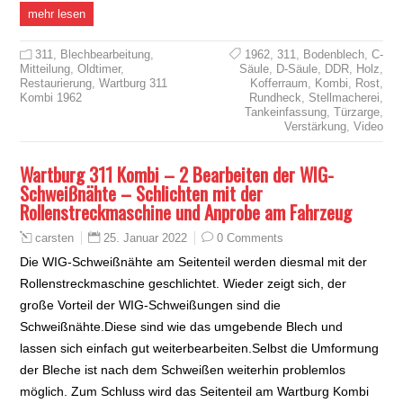
mehr lesen
311
,
Blechbearbeitung
,
1962
,
311
,
Bodenblech
,
C-
Mitteilung
,
Oldtimer
,
Säule
,
D-Säule
,
DDR
,
Holz
,
Restaurierung
,
Wartburg 311
Kofferraum
,
Kombi
,
Rost
,
Kombi 1962
Rundheck
,
Stellmacherei
,
Tankeinfassung
,
Türzarge
,
Verstärkung
,
Video
Wartburg 311 Kombi – 2 Bearbeiten der WIG-
Schweißnähte – Schlichten mit der
Rollenstreckmaschine und Anprobe am Fahrzeug
25. Januar 2022
0 Comments
carsten
Die WIG-Schweißnähte am Seitenteil werden diesmal mit der
Rollenstreckmaschine geschlichtet. Wieder zeigt sich, der
große Vorteil der WIG-Schweißungen sind die
Schweißnähte.Diese sind wie das umgebende Blech und
lassen sich einfach gut weiterbearbeiten.Selbst die Umformung
der Bleche ist nach dem Schweißen weiterhin problemlos
möglich. Zum Schluss wird das Seitenteil am Wartburg Kombi