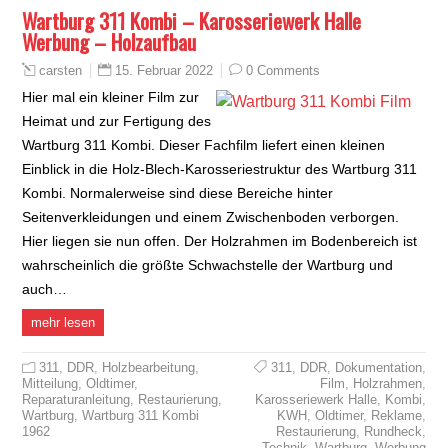
Wartburg 311 Kombi – Karosseriewerk Halle
Werbung – Holzaufbau
15. Februar 2022
0 Comments
carsten
Hier mal ein kleiner Film zur
Heimat und zur Fertigung des
Wartburg 311 Kombi. Dieser Fachfilm liefert einen kleinen
Einblick in die Holz-Blech-Karosseriestruktur des Wartburg 311
Kombi. Normalerweise sind diese Bereiche hinter
Seitenverkleidungen und einem Zwischenboden verborgen.
Hier liegen sie nun offen. Der Holzrahmen im Bodenbereich ist
wahrscheinlich die größte Schwachstelle der Wartburg und
auch…
mehr lesen
311
,
DDR
,
Holzbearbeitung
,
311
,
DDR
,
Dokumentation
,
Mitteilung
,
Oldtimer
,
Film
,
Holzrahmen
,
Reparaturanleitung
,
Restaurierung
,
Karosseriewerk Halle
,
Kombi
,
Wartburg
,
Wartburg 311 Kombi
KWH
,
Oldtimer
,
Reklame
,
1962
Restaurierung
,
Rundheck
,
Technik
,
Wartburg
,
Werbung