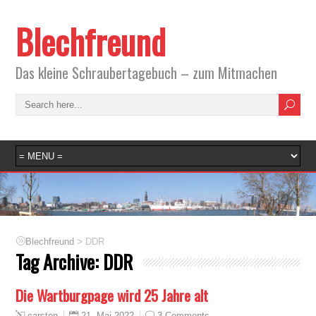
Blechfreund
Das kleine Schraubertagebuch – zum Mitmachen
>
Blechfreund
DDR
Tag Archive:
DDR
Die Wartburgpage wird 25 Jahre alt
21. Mai 2022
3 Comments
carsten