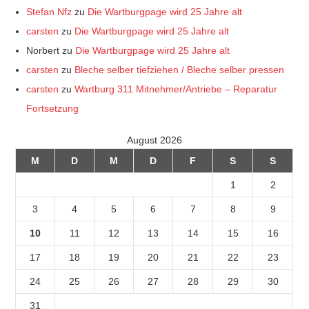
Stefan Nfz
zu
Die Wartburgpage wird 25 Jahre alt
carsten
zu
Die Wartburgpage wird 25 Jahre alt
Norbert
zu
Die Wartburgpage wird 25 Jahre alt
carsten
zu
Bleche selber tiefziehen / Bleche selber pressen
carsten
zu
Wartburg 311 Mitnehmer/Antriebe – Reparatur
Fortsetzung
August 2026
M
D
M
D
F
S
S
1
2
3
4
5
6
7
8
9
10
11
12
13
14
15
16
17
18
19
20
21
22
23
24
25
26
27
28
29
30
31