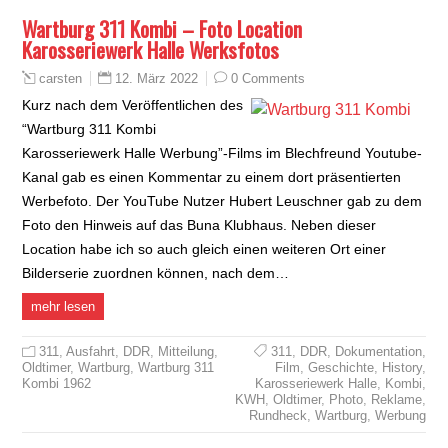
Wartburg 311 Kombi – Foto Location
Karosseriewerk Halle Werksfotos
12. März 2022
0 Comments
carsten
Kurz nach dem Veröffentlichen des
“Wartburg 311 Kombi
Karosseriewerk Halle Werbung”-Films im Blechfreund Youtube-
Kanal gab es einen Kommentar zu einem dort präsentierten
Werbefoto. Der YouTube Nutzer Hubert Leuschner gab zu dem
Foto den Hinweis auf das Buna Klubhaus. Neben dieser
Location habe ich so auch gleich einen weiteren Ort einer
Bilderserie zuordnen können, nach dem…
mehr lesen
311
,
Ausfahrt
,
DDR
,
Mitteilung
,
311
,
DDR
,
Dokumentation
,
Oldtimer
,
Wartburg
,
Wartburg 311
Film
,
Geschichte
,
History
,
Kombi 1962
Karosseriewerk Halle
,
Kombi
,
KWH
,
Oldtimer
,
Photo
,
Reklame
,
Rundheck
,
Wartburg
,
Werbung