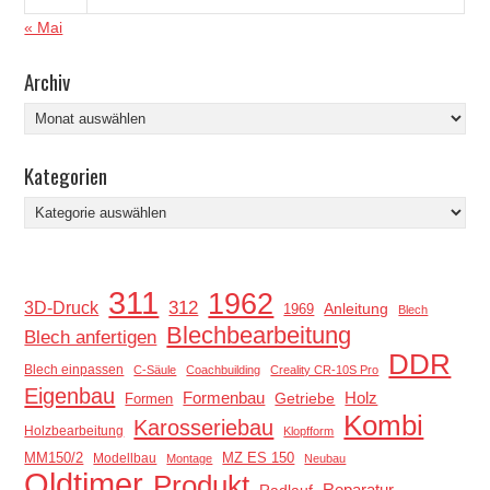
« Mai
Archiv
Archiv
Kategorien
Kategorien
311
1962
312
3D-Druck
Anleitung
1969
Blech
Blechbearbeitung
Blech anfertigen
DDR
Blech einpassen
C-Säule
Coachbuilding
Creality CR-10S Pro
Eigenbau
Holz
Formenbau
Getriebe
Formen
Kombi
Karosseriebau
Holzbearbeitung
Klopfform
MM150/2
MZ ES 150
Modellbau
Montage
Neubau
Oldtimer
Produkt
Reparatur