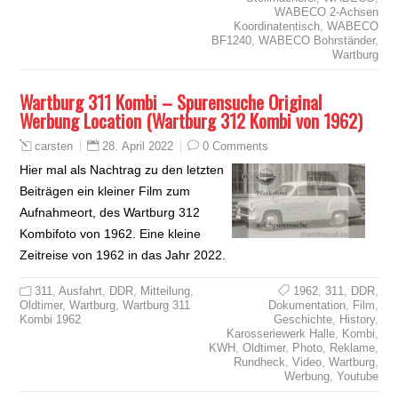
WABECO 2-Achsen
Koordinatentisch
,
WABECO
BF1240
,
WABECO Bohrständer
,
Wartburg
Wartburg 311 Kombi – Spurensuche Original
Werbung Location (Wartburg 312 Kombi von 1962)
28. April 2022
0 Comments
carsten
Hier mal als Nachtrag zu den letzten
Beiträgen ein kleiner Film zum
Aufnahmeort, des Wartburg 312
Kombifoto von 1962. Eine kleine
Zeitreise von 1962 in das Jahr 2022.
311
,
Ausfahrt
,
DDR
,
Mitteilung
,
1962
,
311
,
DDR
,
Oldtimer
,
Wartburg
,
Wartburg 311
Dokumentation
,
Film
,
Kombi 1962
Geschichte
,
History
,
Karosseriewerk Halle
,
Kombi
,
KWH
,
Oldtimer
,
Photo
,
Reklame
,
Rundheck
,
Video
,
Wartburg
,
Werbung
,
Youtube