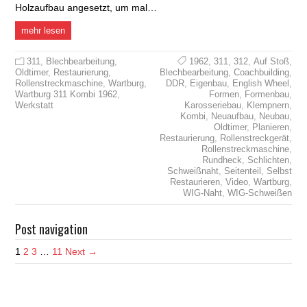
Holzaufbau angesetzt, um mal…
mehr lesen
311
,
Blechbearbeitung
,
1962
,
311
,
312
,
Auf Stoß
,
Oldtimer
,
Restaurierung
,
Blechbearbeitung
,
Coachbuilding
,
Rollenstreckmaschine
,
Wartburg
,
DDR
,
Eigenbau
,
English Wheel
,
Wartburg 311 Kombi 1962
,
Formen
,
Formenbau
,
Werkstatt
Karosseriebau
,
Klempnern
,
Kombi
,
Neuaufbau
,
Neubau
,
Oldtimer
,
Planieren
,
Restaurierung
,
Rollenstreckgerät
,
Rollenstreckmaschine
,
Rundheck
,
Schlichten
,
Schweißnaht
,
Seitenteil
,
Selbst
Restaurieren
,
Video
,
Wartburg
,
WIG-Naht
,
WIG-Schweißen
Post navigation
1
2
3
…
11
Next →