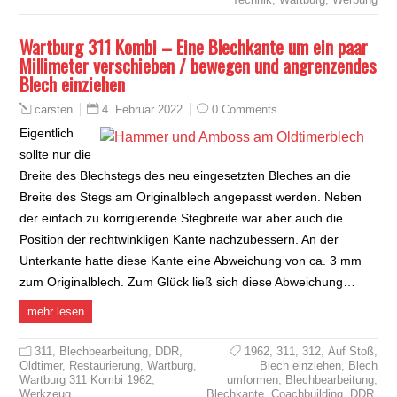
Wartburg 311 Kombi – Eine Blechkante um ein paar
Millimeter verschieben / bewegen und angrenzendes
Blech einziehen
4. Februar 2022
0 Comments
carsten
Eigentlich
sollte nur die
Breite des Blechstegs des neu eingesetzten Bleches an die
Breite des Stegs am Originalblech angepasst werden. Neben
der einfach zu korrigierende Stegbreite war aber auch die
Position der rechtwinkligen Kante nachzubessern. An der
Unterkante hatte diese Kante eine Abweichung von ca. 3 mm
zum Originalblech. Zum Glück ließ sich diese Abweichung…
mehr lesen
311
,
Blechbearbeitung
,
DDR
,
1962
,
311
,
312
,
Auf Stoß
,
Oldtimer
,
Restaurierung
,
Wartburg
,
Blech einziehen
,
Blech
Wartburg 311 Kombi 1962
,
umformen
,
Blechbearbeitung
,
Werkzeug
Blechkante
,
Coachbuilding
,
DDR
,