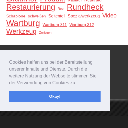
Radlauf
Restaurierung
Rundheck
Rost
Video
Schablone
Seitenteil
Spezialwerkzeug
schweißen
Wartburg
Wartburg 311
Wartburg 312
Werkzeug
Zerlegen
Meta
Cookies helfen uns bei der Bereitstellung
Anmelden
unserer Inhalte und Dienste. Durch die
Eintrags-Feed
weitere Nutzung der Webseite stimmen Sie
Kommentar-Feed
der Verwendung von Cookies zu.
WordPress.org
Okay!