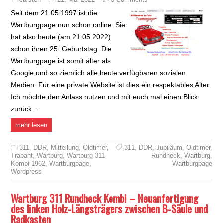
Seit dem 21.05.1997 ist die
Wartburgpage nun schon online. Sie
hat also heute (am 21.05.2022)
schon ihren 25. Geburtstag. Die
Wartburgpage ist somit älter als
Google und so ziemlich alle heute verfügbaren sozialen
Medien. Für eine private Website ist dies ein respektables Alter.
Ich möchte den Anlass nutzen und mit euch mal einen Blick
zurück…
mehr lesen
311
,
DDR
,
Mitteilung
,
Oldtimer
,
311
,
DDR
,
Jubiläum
,
Oldtimer
,
Trabant
,
Wartburg
,
Wartburg 311
Rundheck
,
Wartburg
,
Kombi 1962
,
Wartburgpage
,
Wartburgpage
Wordpress
Wartburg 311 Rundheck Kombi – Neuanfertigung
des linken Holz-Längsträgers zwischen B-Säule und
Radkasten