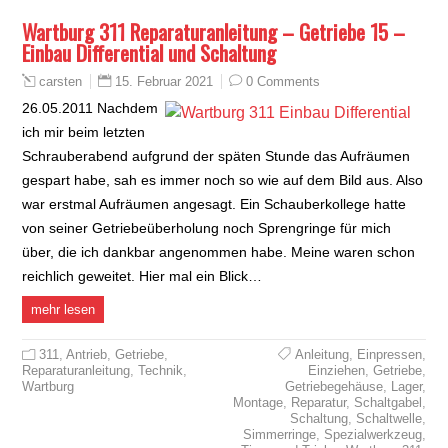
Wartburg 311 Reparaturanleitung – Getriebe 15 –
Einbau Differential und Schaltung
15. Februar 2021
0 Comments
carsten
26.05.2011 Nachdem
ich mir beim letzten
Schrauberabend aufgrund der späten Stunde das Aufräumen
gespart habe, sah es immer noch so wie auf dem Bild aus. Also
war erstmal Aufräumen angesagt. Ein Schauberkollege hatte
von seiner Getriebeüberholung noch Sprengringe für mich
über, die ich dankbar angenommen habe. Meine waren schon
reichlich geweitet. Hier mal ein Blick…
mehr lesen
311
,
Antrieb
,
Getriebe
,
Anleitung
,
Einpressen
,
Reparaturanleitung
,
Technik
,
Einziehen
,
Getriebe
,
Wartburg
Getriebegehäuse
,
Lager
,
Montage
,
Reparatur
,
Schaltgabel
,
Schaltung
,
Schaltwelle
,
Simmerringe
,
Spezialwerkzeug
,