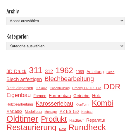
Archiv
Archiv
Kategorien
Kategorien
311
1962
312
3D-Druck
Anleitung
1969
Blech
Blechbearbeitung
Blech anfertigen
DDR
Blech einpassen
C-Säule
Coachbuilding
Creality CR-10S Pro
Eigenbau
Holz
Formenbau
Getriebe
Formen
Kombi
Karosseriebau
Holzbearbeitung
Klopfform
MM150/2
MZ ES 150
Modellbau
Montage
Neubau
Oldtimer
Produkt
Reparatur
Radlauf
Restaurierung
Rundheck
Rost