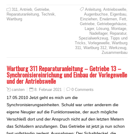
311
,
Antrieb
,
Getriebe
,
Anleitung
,
Antriebswelle
,
Reparaturanleitung
,
Technik
,
Augenbuchse
,
Eigenbau
,
Wartburg
Einziehen
,
Erwärmen
,
Fett
,
Getriebe
,
Getriebegehäuse
,
Lager
,
Lösung
,
Montage
,
Nadellager
,
Reparatur
,
Spezialwerkzeug
,
Tipps und
Tricks
,
Vorlegewelle
,
Wartburg
311
,
Wartburg 312
,
Werkzeug
,
Zusammenbau
Wartburg 311 Reparaturanleitung – Getriebe 13 –
Synchronisiereinrichung und Einbau der Vorlegewelle
und der Antriebswelle
8. Februar 2021
0 Comments
carsten
17.05.2010 Jetzt geht es mich um die
Synchronisierungseinheiten. Schuld war unter anderem die
eigene Neugier auf die Funktionsweise, der auch mögliche
Verschleiß dort und der Anspruch nicht auf den letzten Metern
das Schludern anzufangen. Das Getriebe ist jetzt ja nun schon
fast vollständig zerlegt. Ausnahmen: Der Schaltdeckel, die