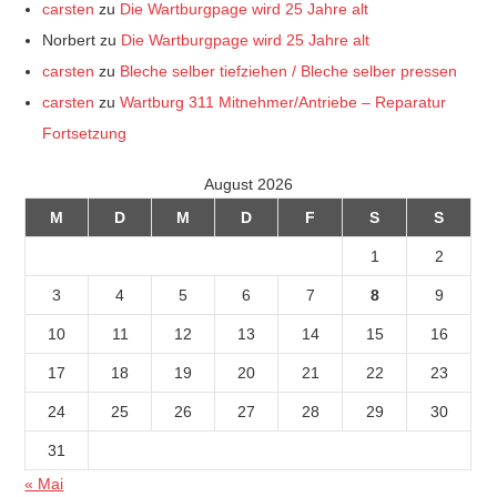
carsten
zu
Die Wartburgpage wird 25 Jahre alt
Norbert
zu
Die Wartburgpage wird 25 Jahre alt
carsten
zu
Bleche selber tiefziehen / Bleche selber pressen
carsten
zu
Wartburg 311 Mitnehmer/Antriebe – Reparatur
Fortsetzung
August 2026
M
D
M
D
F
S
S
1
2
3
4
5
6
7
8
9
10
11
12
13
14
15
16
17
18
19
20
21
22
23
24
25
26
27
28
29
30
31
« Mai