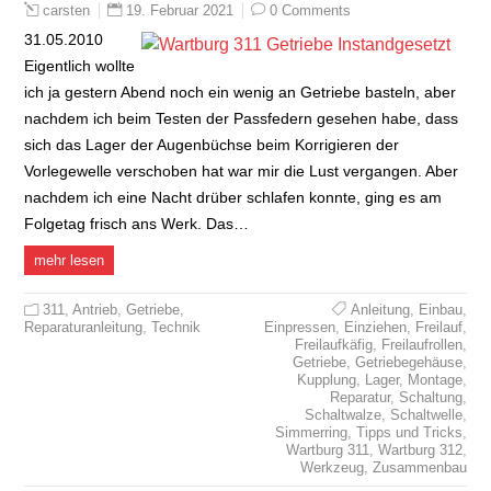
19. Februar 2021
0 Comments
carsten
31.05.2010
Eigentlich wollte
ich ja gestern Abend noch ein wenig an Getriebe basteln, aber
nachdem ich beim Testen der Passfedern gesehen habe, dass
sich das Lager der Augenbüchse beim Korrigieren der
Vorlegewelle verschoben hat war mir die Lust vergangen. Aber
nachdem ich eine Nacht drüber schlafen konnte, ging es am
Folgetag frisch ans Werk. Das…
mehr lesen
311
,
Antrieb
,
Getriebe
,
Anleitung
,
Einbau
,
Reparaturanleitung
,
Technik
Einpressen
,
Einziehen
,
Freilauf
,
Freilaufkäfig
,
Freilaufrollen
,
Getriebe
,
Getriebegehäuse
,
Kupplung
,
Lager
,
Montage
,
Reparatur
,
Schaltung
,
Schaltwalze
,
Schaltwelle
,
Simmerring
,
Tipps und Tricks
,
Wartburg 311
,
Wartburg 312
,
Werkzeug
,
Zusammenbau