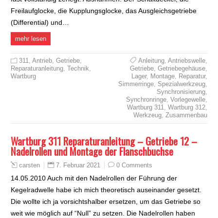
Freilaufglocke, die Kupplungsglocke, das Ausgleichsgetriebe
(Differential) und…
mehr lesen
311
,
Antrieb
,
Getriebe
,
Anleitung
,
Antriebswelle
,
Reparaturanleitung
,
Technik
,
Getriebe
,
Getriebegehäuse
,
Wartburg
Lager
,
Montage
,
Reparatur
,
Simmerringe
,
Spezialwerkzeug
,
Synchronisierung
,
Synchronringe
,
Vorlegewelle
,
Wartburg 311
,
Wartburg 312
,
Werkzeug
,
Zusammenbau
Wartburg 311 Reparaturanleitung – Getriebe 12 –
Nadelrollen und Montage der Flanschbuchse
7. Februar 2021
0 Comments
carsten
14.05.2010 Auch mit den Nadelrollen der Führung der
Kegelradwelle habe ich mich theoretisch auseinander gesetzt.
Die wollte ich ja vorsichtshalber ersetzen, um das Getriebe so
weit wie möglich auf “Null” zu setzen. Die Nadelrollen haben