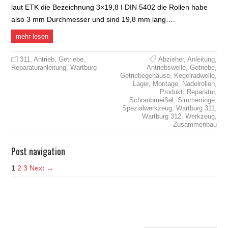
laut ETK die Bezeichnung 3×19,8 I DIN 5402 die Rollen habe
also 3 mm Durchmesser und sind 19,8 mm lang….
mehr lesen
311
,
Antrieb
,
Getriebe
,
Abzieher
,
Anleitung
,
Reparaturanleitung
,
Wartburg
Antriebswelle
,
Getriebe
,
Getriebegehäuse
,
Kegelradwelle
,
Lager
,
Montage
,
Nadelrollen
,
Produkt
,
Reparatur
,
Schraubmeißel
,
Simmerringe
,
Spezialwerkzeug
,
Wartburg 311
,
Wartburg 312
,
Werkzeug
,
Zusammenbau
Post navigation
1
2
3
Next →