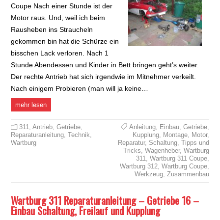
Coupe Nach einer Stunde ist der
Motor raus. Und, weil ich beim
Rausheben ins Straucheln
gekommen bin hat die Schürze ein
bisschen Lack verloren. Nach 1
Stunde Abendessen und Kinder in Bett bringen geht’s weiter.
Der rechte Antrieb hat sich irgendwie im Mitnehmer verkeilt.
Nach einigem Probieren (man will ja keine…
mehr lesen
311
,
Antrieb
,
Getriebe
,
Anleitung
,
Einbau
,
Getriebe
,
Reparaturanleitung
,
Technik
,
Kupplung
,
Montage
,
Motor
,
Wartburg
Reparatur
,
Schaltung
,
Tipps und
Tricks
,
Wagenheber
,
Wartburg
311
,
Wartburg 311 Coupe
,
Wartburg 312
,
Wartburg Coupe
,
Werkzeug
,
Zusammenbau
Wartburg 311 Reparaturanleitung – Getriebe 16 –
Einbau Schaltung, Freilauf und Kupplung