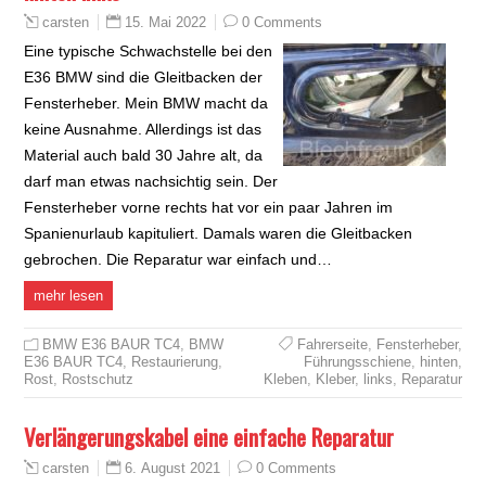
15. Mai 2022
0 Comments
carsten
Eine typische Schwachstelle bei den
E36 BMW sind die Gleitbacken der
Fensterheber. Mein BMW macht da
keine Ausnahme. Allerdings ist das
Material auch bald 30 Jahre alt, da
darf man etwas nachsichtig sein. Der
Fensterheber vorne rechts hat vor ein paar Jahren im
Spanienurlaub kapituliert. Damals waren die Gleitbacken
gebrochen. Die Reparatur war einfach und…
mehr lesen
BMW E36 BAUR TC4
,
BMW
Fahrerseite
,
Fensterheber
,
E36 BAUR TC4
,
Restaurierung
,
Führungsschiene
,
hinten
,
Rost
,
Rostschutz
Kleben
,
Kleber
,
links
,
Reparatur
Verlängerungskabel eine einfache Reparatur
6. August 2021
0 Comments
carsten