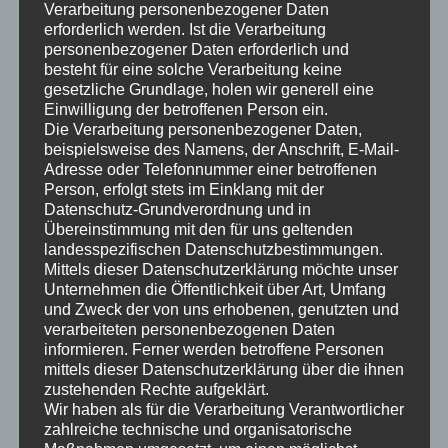
Verarbeitung personenbezogener Daten
gleich passende Spreizdübel mitgenommen. Mal schauen, ob
erforderlich werden. Ist die Verarbeitung
man die verwenden kann. Hier noch…
personenbezogener Daten erforderlich und
mehr lesen
besteht für eine solche Verarbeitung keine
gesetzliche Grundlage, holen wir generell eine
Einwilligung der betroffenen Person ein.
311
,
Antrieb
,
Getriebe
,
Abzieher
,
Anleitung
,
Reparaturanleitung
Antriebswelle
,
Augenbuchse
,
Die Verarbeitung personenbezogener Daten,
Demontage
,
Getriebe
,
beispielsweise des Namens, der Anschrift, E-Mail-
Kegelradwelle
,
Adresse oder Telefonnummer einer betroffenen
Kugellagerabzieher
,
Nadellager
,
Person, erfolgt stets im Einklang mit der
Produkt
,
Reparatur
,
Spezialwerkzeug
,
Sprengring
,
Datenschutz-Grundverordnung und in
Wartburg 311
,
Wartburg 312
,
Übereinstimmung mit den für uns geltenden
Werkzeug
,
Zerlegen
landesspezifischen Datenschutzbestimmungen.
Mittels dieser Datenschutzerklärung möchte unser
Wartburg 311 Reparaturanleitung – Getriebe 8 –
Unternehmen die Öffentlichkeit über Art, Umfang
Augenbuchse und Antriebswelle Ausbauvorbereitung
und Zweck der von uns erhobenen, genutzten und
verarbeiteten personenbezogenen Daten
18. Januar 2021
0 Comments
carsten
informieren. Ferner werden betroffene Personen
mittels dieser Datenschutzerklärung über die ihnen
27.10.2010 Nach einigen Arbeiten an
zustehenden Rechte aufgeklärt.
Haus und Garten geht hier weiter.
Wir haben als für die Verarbeitung Verantwortlicher
Die Augenbuchse muss abgezogen
zahlreiche technische und organisatorische
werden. Wie immer versuche ich eine