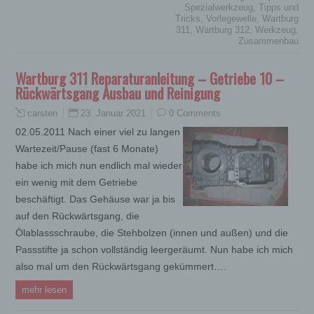
Spezialwerkzeug
,
Tipps und
Tricks
,
Vorlegewelle
,
Wartburg
311
,
Wartburg 312
,
Werkzeug
,
Zusammenbau
Wartburg 311 Reparaturanleitung – Getriebe 10 –
Rückwärtsgang Ausbau und Reinigung
23. Januar 2021
0 Comments
carsten
02.05.2011 Nach einer viel zu langen
Wartezeit/Pause (fast 6 Monate)
habe ich mich nun endlich mal wieder
ein wenig mit dem Getriebe
beschäftigt. Das Gehäuse war ja bis
auf den Rückwärtsgang, die
Ölablassschraube, die Stehbolzen (innen und außen) und die
Passstifte ja schon vollständig leergeräumt. Nun habe ich mich
also mal um den Rückwärtsgang gekümmert….
mehr lesen