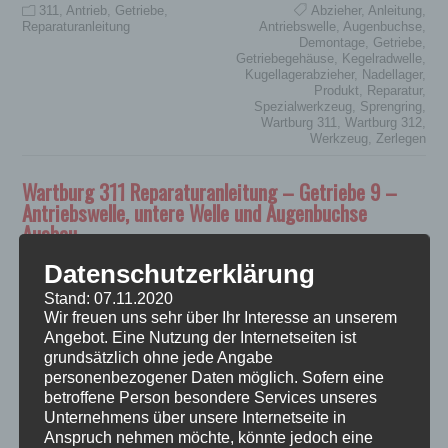
311
,
Antrieb
,
Getriebe
,
Abzieher
,
Anleitung
,
Reparaturanleitung
Antriebswelle
,
Augenbuchse
,
Demontage
,
Getriebe
,
Getriebegehäuse
,
Kegelradwelle
,
Kugellagerabzieher
,
Nadellager
,
Produkt
,
Reparatur
,
Spezialwerkzeug
,
Sprengring
,
Wartburg 311
,
Wartburg 312
,
Werkzeug
,
Zerlegen
Wartburg 311 Reparaturanleitung – Getriebe 9 –
Antriebswelle, untere Welle und Augenbuchse
Ausbau
22. Januar 2021
0 Comments
carsten
Datenschutzerklärung
07.11.2010 Hier war ich letztes Mal
Stand: 07.11.2020
stehengeblieben, da mir passende
Wir freuen uns sehr über Ihr Interesse an unserem
Angebot. Eine Nutzung der Internetseiten ist
Gewindestangen fehlten. Um besser
grundsätzlich ohne jede Angabe
und bequemer arbeiten zu können
personenbezogener Daten möglich. Sofern eine
stelle ich das Getriebe mit der
betroffene Person besondere Services unseres
Freilaufseite auf 2 Hölzer. Steht
Unternehmens über unsere Internetseite in
sicher und stabil. Wo ich schon mal im Baumarkt war habe ich
Anspruch nehmen möchte, könnte jedoch eine