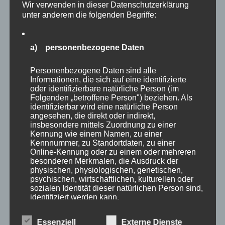
Wir verwenden in dieser Datenschutzerklärung
25.08.2010 Wer an Getriebe denkt
unter anderem die folgenden Begriffe:
oder schon mal einen Blick in ein
Wartburg-Getriebe geworfen hat, der
a) personenbezogene Daten
kenn möglicherweise diesen Anblick.
Viele bewegliche Teile, aber was
Personenbezogene Daten sind alle
genau passiert erkennt man auf den
Informationen, die sich auf eine identifizierte
ersten Blick nicht. Ausbau der Schaltmechanik Also mal
oder identifizierbare natürliche Person (im
schauen wie man die Schaltung ausbaut und was sich dahinter
Folgenden „betroffene Person") beziehen. Als
identifizierbar wird eine natürliche Person
versteckt. Der Patient wartet. Zum Ausbau…
angesehen, die direkt oder indirekt,
insbesondere mittels Zuordnung zu einer
mehr lesen
Kennung wie einem Namen, zu einer
Kennnummer, zu Standortdaten, zu einer
311
,
Antrieb
,
Getriebe
,
Abzieher
,
Anleitung
,
Online-Kennung oder zu einem oder mehreren
Reparaturanleitung
Augenbuchse
,
Demontage
,
besonderen Merkmalen, die Ausdruck der
Flanschbuchse
,
Getriebe
,
physischen, physiologischen, genetischen,
Kegelradwelle
,
Nadellager
,
psychischen, wirtschaftlichen, kulturellen oder
Reparatur
,
Schaltgabel
,
sozialen Identität dieser natürlichen Person sind,
Schaltstange
,
Schaltung
,
identifiziert werden kann.
Spezialwerkzeug
,
Tellerrad
,
Wartburg 311
,
Wartburg 312
,
Werkzeug
,
Zerlegen
Essenziell
Externe Dienste