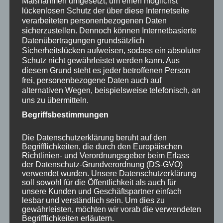
Maßnahmen umgesetzt, um einen möglichst
Variante ohne Schweißgerät.
lückenlosen Schutz der über diese Internetseite
verarbeiteten personenbezogenen Daten
Augenbuchse abziehen Erstmal
sicherzustellen. Dennoch können Internetbasierte
wurde die Rundung, in die der
Datenübertragungen grundsätzlich
Abzieher eingreift auf Papier übertragen. Passt perfekt. Dann
Sicherheitslücken aufweisen, sodass ein absoluter
wurde die Rundung auf meine Abzieharme übertragen. Dabei
Schutz nicht gewährleistet werden kann. Aus
handelt es sich um 40 mm…
diesem Grund steht es jeder betroffenen Person
frei, personenbezogene Daten auch auf
mehr lesen
alternativen Wegen, beispielsweise telefonisch, an
uns zu übermitteln.
311
,
Antrieb
,
Getriebe
,
Abzieher
,
Anleitung
,
Begriffsbestimmungen
Reparaturanleitung
Antriebswelle
,
Augenbuchse
,
Demontage
,
Getriebe
,
Kegelradwelle
,
Knarrenkasten
,
Die Datenschutzerklärung beruht auf den
Kugellagerabzieher
,
Nadellager
,
Begrifflichkeiten, die durch den Europäischen
Produkt
,
Proxxon
,
Reparatur
,
Richtlinien- und Verordnungsgeber beim Erlass
Spezialwerkzeug
,
Sprengring
,
Wartburg 311
,
Wartburg 312
,
der Datenschutz-Grundverordnung (DS-GVO)
Werkzeug
,
Zerlegen
verwendet wurden. Unsere Datenschutzerklärung
soll sowohl für die Öffentlichkeit als auch für
unsere Kunden und Geschäftspartner einfach
Wartburg 311 Reparaturanleitung – Getriebe 7 –
lesbar und verständlich sein. Um dies zu
Schaltung und Kegelradwelle Ausbau
gewährleisten, möchten wir vorab die verwendeten
Begrifflichkeiten erläutern.
18. Januar 2021
0 Comments
carsten