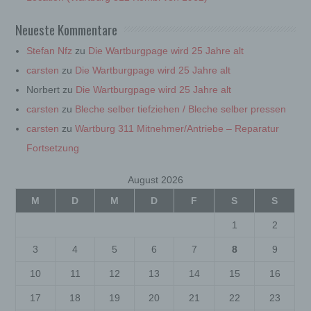
Neueste Kommentare
d) Einschränkung der Verarbeitung
Stefan Nfz
zu
Die Wartburgpage wird 25 Jahre alt
Einschränkung der Verarbeitung ist die
carsten
zu
Die Wartburgpage wird 25 Jahre alt
Markierung gespeicherter personenbezogener
Norbert
zu
Die Wartburgpage wird 25 Jahre alt
Daten mit dem Ziel, ihre künftige Verarbeitung
einzuschränken.
carsten
zu
Bleche selber tiefziehen / Bleche selber pressen
carsten
zu
Wartburg 311 Mitnehmer/Antriebe – Reparatur
Fortsetzung
e) Profiling
August 2026
Profiling ist jede Art der automatisierten
Verarbeitung personenbezogener Daten, die
M
D
M
D
F
S
S
darin besteht, dass diese personenbezogenen
Daten verwendet werden, um bestimmte
1
2
persönliche Aspekte, die sich auf eine natürliche
Person beziehen, zu bewerten, insbesondere,
3
4
5
6
7
8
9
um Aspekte bezüglich Arbeitsleistung,
wirtschaftlicher Lage, Gesundheit, persönlicher
10
11
12
13
14
15
16
Vorlieben, Interessen, Zuverlässigkeit,
Verhalten, Aufenthaltsort oder Ortswechsel
17
18
19
20
21
22
23
dieser natürlichen Person zu analysieren oder