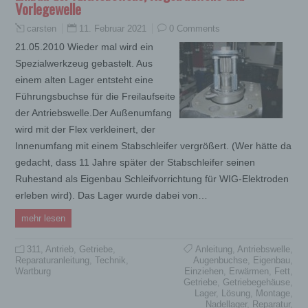
Vorlegewelle
11. Februar 2021
0 Comments
carsten
21.05.2010 Wieder mal wird ein
Spezialwerkzeug gebastelt. Aus
einem alten Lager entsteht eine
Führungsbuchse für die Freilaufseite
der Antriebswelle.Der Außenumfang
wird mit der Flex verkleinert, der
Innenumfang mit einem Stabschleifer vergrößert. (Wer hätte da
gedacht, dass 11 Jahre später der Stabschleifer seinen
Ruhestand als Eigenbau Schleifvorrichtung für WIG-Elektroden
erleben wird). Das Lager wurde dabei von…
mehr lesen
311
,
Antrieb
,
Getriebe
,
Anleitung
,
Antriebswelle
,
Reparaturanleitung
,
Technik
,
Augenbuchse
,
Eigenbau
,
Wartburg
Einziehen
,
Erwärmen
,
Fett
,
Getriebe
,
Getriebegehäuse
,
Lager
,
Lösung
,
Montage
,
Nadellager
,
Reparatur
,