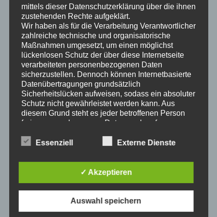
mittels dieser Datenschutzerklärung über die ihnen
Norbert
zu
Die Wartburgpage wird 25 Jahre alt
zustehenden Rechte aufgeklärt.
Wir haben als für die Verarbeitung Verantwortlicher
carsten
zu
Bleche selber tiefziehen / Bleche selber pressen
zahlreiche technische und organisatorische
carsten
zu
Wartburg 311 Mitnehmer/Antriebe – Reparatur
Maßnahmen umgesetzt, um einen möglichst
Fortsetzung
lückenlosen Schutz der über diese Internetseite
verarbeiteten personenbezogenen Daten
sicherzustellen. Dennoch können Internetbasierte
August 2026
Datenübertragungen grundsätzlich
M
D
M
D
F
S
S
Sicherheitslücken aufweisen, sodass ein absoluter
Schutz nicht gewährleistet werden kann. Aus
1
2
diesem Grund steht es jeder betroffenen Person
frei, personenbezogene Daten auch auf
3
4
5
6
7
8
9
alternativen Wegen, beispielsweise telefonisch, an
10
11
12
13
14
15
16
uns zu übermitteln.
Essenziell
Externe Dienste
Begriffsbestimmungen
17
18
19
20
21
22
23
✓ Akzeptieren
24
25
26
27
28
29
30
Die Datenschutzerklärung beruht auf den
Begrifflichkeiten, die durch den Europäischen
31
Richtlinien- und Verordnungsgeber beim Erlass
Auswahl speichern
der Datenschutz-Grundverordnung (DS-GVO)
« Mai
verwendet wurden. Unsere Datenschutzerklärung