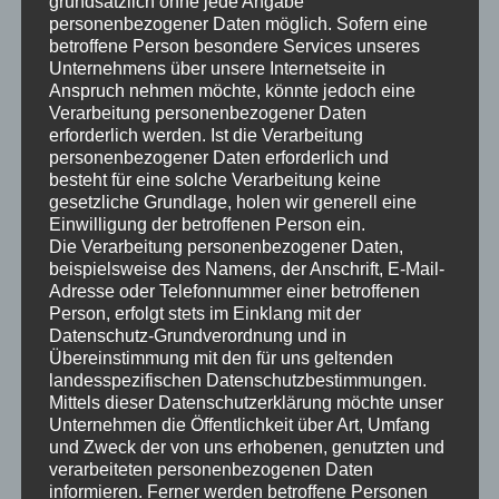
grundsätzlich ohne jede Angabe
personenbezogener Daten möglich. Sofern eine
Powered by
Translate
betroffene Person besondere Services unseres
Unternehmens über unsere Internetseite in
Anspruch nehmen möchte, könnte jedoch eine
Verarbeitung personenbezogener Daten
erforderlich werden. Ist die Verarbeitung
Neueste Beiträge
personenbezogener Daten erforderlich und
besteht für eine solche Verarbeitung keine
Canyon Pathlite:ON – 2000 km
gesetzliche Grundlage, holen wir generell eine
Einwilligung der betroffenen Person ein.
Die Wartburgpage wird 25 Jahre alt
Die Verarbeitung personenbezogener Daten,
BMW E36 TC4 Baur – Reparatur Fensterheber hinten links
beispielsweise des Namens, der Anschrift, E-Mail-
Wartburg 311 Rundheck Kombi – Neuanfertigung des linken
Adresse oder Telefonnummer einer betroffenen
Person, erfolgt stets im Einklang mit der
Holz-Längsträgers zwischen B-Säule und Radkasten
Datenschutz-Grundverordnung und in
Wartburg 311 Kombi – Spurensuche Original Werbung
Übereinstimmung mit den für uns geltenden
landesspezifischen Datenschutzbestimmungen.
Location (Wartburg 312 Kombi von 1962)
Mittels dieser Datenschutzerklärung möchte unser
Unternehmen die Öffentlichkeit über Art, Umfang
Neueste Kommentare
und Zweck der von uns erhobenen, genutzten und
Stefan Nfz
zu
Die Wartburgpage wird 25 Jahre alt
verarbeiteten personenbezogenen Daten
informieren. Ferner werden betroffene Personen
carsten
zu
Die Wartburgpage wird 25 Jahre alt