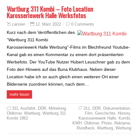
Wartburg 311 Kombi – Foto Location
Karosseriewerk Halle Werksfotos
12. März 2022
0 Comments
carsten
Kurz nach dem Veröffentlichen des
“Wartburg 311 Kombi
Karosseriewerk Halle Werbung”-Films im Blechfreund Youtube-
Kanal gab es einen Kommentar zu einem dort präsentierten
Werbefoto. Der YouTube Nutzer Hubert Leuschner gab zu dem
Foto den Hinweis auf das Buna Klubhaus. Neben dieser
Location habe ich so auch gleich einen weiteren Ort einer
Bilderserie zuordnen können, nach dem…
mehr lesen
311
,
Ausfahrt
,
DDR
,
Mitteilung
,
311
,
DDR
,
Dokumentation
,
Oldtimer
,
Wartburg
,
Wartburg 311
Film
,
Geschichte
,
History
,
Kombi 1962
Karosseriewerk Halle
,
Kombi
,
KWH
,
Oldtimer
,
Photo
,
Reklame
,
Rundheck
,
Wartburg
,
Werbung