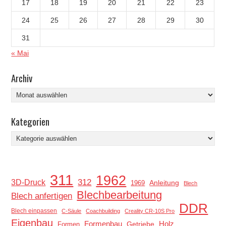
17
18
19
20
21
22
23
24
25
26
27
28
29
30
31
« Mai
Archiv
Archiv
Kategorien
Kategorien
311
1962
312
3D-Druck
Anleitung
1969
Blech
Blechbearbeitung
Blech anfertigen
DDR
Blech einpassen
C-Säule
Coachbuilding
Creality CR-10S Pro
Eigenbau
Holz
Formenbau
Getriebe
Formen