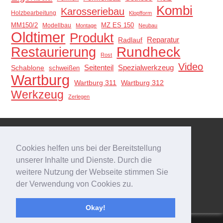
Kombi
Karosseriebau
Holzbearbeitung
Klopfform
MM150/2
MZ ES 150
Modellbau
Montage
Neubau
Oldtimer
Produkt
Reparatur
Radlauf
Restaurierung
Rundheck
Rost
Video
Schablone
Seitenteil
Spezialwerkzeug
schweißen
Wartburg
Wartburg 311
Wartburg 312
Werkzeug
Zerlegen
Meta
Cookies helfen uns bei der Bereitstellung
Anmelden
unserer Inhalte und Dienste. Durch die
Eintrags-Feed
weitere Nutzung der Webseite stimmen Sie
Kommentar-Feed
der Verwendung von Cookies zu.
WordPress.org
Okay!