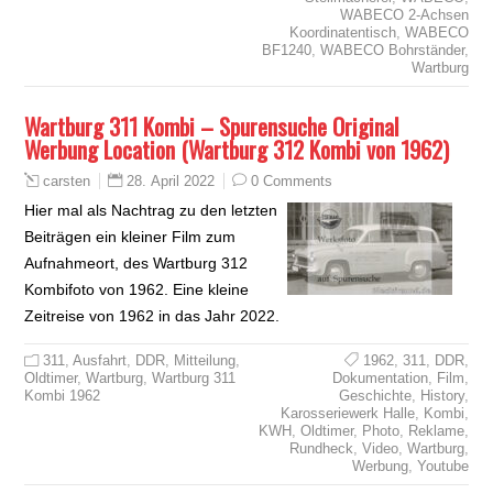
WABECO 2-Achsen
Koordinatentisch
,
WABECO
BF1240
,
WABECO Bohrständer
,
Wartburg
Wartburg 311 Kombi – Spurensuche Original
Werbung Location (Wartburg 312 Kombi von 1962)
28. April 2022
0 Comments
carsten
Hier mal als Nachtrag zu den letzten
Beiträgen ein kleiner Film zum
Aufnahmeort, des Wartburg 312
Kombifoto von 1962. Eine kleine
Zeitreise von 1962 in das Jahr 2022.
311
,
Ausfahrt
,
DDR
,
Mitteilung
,
1962
,
311
,
DDR
,
Oldtimer
,
Wartburg
,
Wartburg 311
Dokumentation
,
Film
,
Kombi 1962
Geschichte
,
History
,
Karosseriewerk Halle
,
Kombi
,
KWH
,
Oldtimer
,
Photo
,
Reklame
,
Rundheck
,
Video
,
Wartburg
,
Werbung
,
Youtube