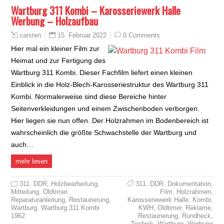
Wartburg 311 Kombi – Karosseriewerk Halle
Werbung – Holzaufbau
15. Februar 2022
0 Comments
carsten
Hier mal ein kleiner Film zur
Heimat und zur Fertigung des
Wartburg 311 Kombi. Dieser Fachfilm liefert einen kleinen
Einblick in die Holz-Blech-Karosseriestruktur des Wartburg 311
Kombi. Normalerweise sind diese Bereiche hinter
Seitenverkleidungen und einem Zwischenboden verborgen.
Hier liegen sie nun offen. Der Holzrahmen im Bodenbereich ist
wahrscheinlich die größte Schwachstelle der Wartburg und
auch…
mehr lesen
311
,
DDR
,
Holzbearbeitung
,
311
,
DDR
,
Dokumentation
,
Mitteilung
,
Oldtimer
,
Film
,
Holzrahmen
,
Reparaturanleitung
,
Restaurierung
,
Karosseriewerk Halle
,
Kombi
,
Wartburg
,
Wartburg 311 Kombi
KWH
,
Oldtimer
,
Reklame
,
1962
Restaurierung
,
Rundheck
,
Technik
,
Wartburg
,
Werbung