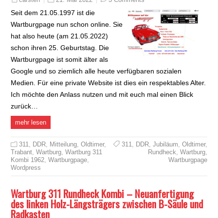
Seit dem 21.05.1997 ist die
Wartburgpage nun schon online. Sie
hat also heute (am 21.05.2022)
schon ihren 25. Geburtstag. Die
Wartburgpage ist somit älter als
Google und so ziemlich alle heute verfügbaren sozialen
Medien. Für eine private Website ist dies ein respektables Alter.
Ich möchte den Anlass nutzen und mit euch mal einen Blick
zurück…
mehr lesen
311
,
DDR
,
Mitteilung
,
Oldtimer
,
311
,
DDR
,
Jubiläum
,
Oldtimer
,
Trabant
,
Wartburg
,
Wartburg 311
Rundheck
,
Wartburg
,
Kombi 1962
,
Wartburgpage
,
Wartburgpage
Wordpress
Wartburg 311 Rundheck Kombi – Neuanfertigung
des linken Holz-Längsträgers zwischen B-Säule und
Radkasten