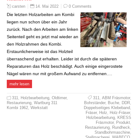
14. Mai 2022
0 Comments
carsten
Die letzten Holzarbeiten am Kombi
liegen nun schon über ein Jahr
zurück. Nach den Arbeiten am linken
Seitenteil geht es jetzt mal wieder an
den Holzrahmen des Kombi.
Erstaunlicherweise ist das Holzteil
überraschend gut erhalten. Leider ist durch die späteren
Reparaturen das Holz beschädigt. Auch einige eingerostete
Nägel wären nur mit großem Aufwand zu entfernen….
mehr lesen
311
,
Holzbearbeitung
,
Oldtimer
,
311
,
ABM Fräsmotor
,
Restaurierung
,
Wartburg 311
Bohrständer
,
Buche
,
DDR
,
Kombi 1962
,
Werkstatt
Doppelseitiges Klebeband
,
Fräser
,
Holz
,
Holz-Fräser
,
Holzbearbeitung
,
KRESS
Fräsmotor
,
Produkt
,
Restaurierung
,
Rundheck
,
Standbohrmaschine
,
Stellmacherei
,
WABECO
,