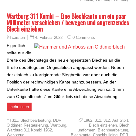
Wartburg 311 Kombi – Eine Blechkante um ein paar
Millimeter verschieben / bewegen und angrenzendes
Blech einziehen
4. Februar 2022
0 Comments
carsten
Eigentlich
sollte nur die
Breite des Blechstegs des neu eingesetzten Bleches an die
Breite des Stegs am Originalblech angepasst werden. Neben
der einfach zu korrigierende Stegbreite war aber auch die
Position der rechtwinkligen Kante nachzubessern. An der
Unterkante hatte diese Kante eine Abweichung von ca. 3 mm
zum Originalblech. Zum Glück ließ sich diese Abweichung…
mehr lesen
311
,
Blechbearbeitung
,
DDR
,
1962
,
311
,
312
,
Auf Stoß
,
Oldtimer
,
Restaurierung
,
Wartburg
,
Blech einziehen
,
Blech
Wartburg 311 Kombi 1962
,
umformen
,
Blechbearbeitung
,
Werkzeug
Blechkante
,
Coachbuilding
,
DDR
,