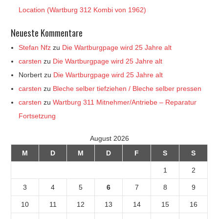
Location (Wartburg 312 Kombi von 1962)
Neueste Kommentare
Stefan Nfz
zu
Die Wartburgpage wird 25 Jahre alt
carsten
zu
Die Wartburgpage wird 25 Jahre alt
Norbert
zu
Die Wartburgpage wird 25 Jahre alt
carsten
zu
Bleche selber tiefziehen / Bleche selber pressen
carsten
zu
Wartburg 311 Mitnehmer/Antriebe – Reparatur
Fortsetzung
August 2026
M
D
M
D
F
S
S
1
2
3
4
5
6
7
8
9
10
11
12
13
14
15
16