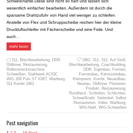
Schweißnähte.Diese sind nicht so hart und lassen sich
wesentlich einfacher bearbeiten. Außerdem ist durch die
sparsame Drahtzufuhr von Hand viel weniger zu schleifen.
Anstelle von Flex und Schruppscheibe reichen hier der kleine
Druckluftschleifer mit Fächerscheibe und eine Feile. Und
auch…
mehr lesen
311
,
Blechbearbeitung
,
DDR
,
1962
,
311
,
312
,
Auf Stoß
,
Oldtimer
,
Restaurierung
,
Blechbearbeitung
,
Coachbuilding
,
Rollenstreckmaschine
,
DDR
,
Eigenbau
,
Formen
,
Schweißen
,
Stahlwerk AC/DC
Formenbau
,
Karosseriebau
,
WIG 200 Puls ST IGBT
,
Wartburg
Klempnern
,
Kombi
,
Neuaufbau
,
311 Kombi 1962
Neubau
,
Oldtimer
,
Planieren
,
Produkt
,
Restaurierung
,
Rundheck
,
Schleifen
,
Schlichten
,
Schweißnaht
,
Seitenteil
,
Selbst
Restaurieren
,
Video
,
Wartburg
,
WIG-Naht
,
WIG-Schweißen
Post navigation
1
2
3
…
16
Next →