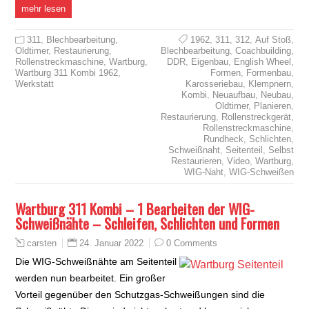
mehr lesen
311
,
Blechbearbeitung
,
1962
,
311
,
312
,
Auf Stoß
,
Oldtimer
,
Restaurierung
,
Blechbearbeitung
,
Coachbuilding
,
Rollenstreckmaschine
,
Wartburg
,
DDR
,
Eigenbau
,
English Wheel
,
Wartburg 311 Kombi 1962
,
Formen
,
Formenbau
,
Werkstatt
Karosseriebau
,
Klempnern
,
Kombi
,
Neuaufbau
,
Neubau
,
Oldtimer
,
Planieren
,
Restaurierung
,
Rollenstreckgerät
,
Rollenstreckmaschine
,
Rundheck
,
Schlichten
,
Schweißnaht
,
Seitenteil
,
Selbst
Restaurieren
,
Video
,
Wartburg
,
WIG-Naht
,
WIG-Schweißen
Wartburg 311 Kombi – 1 Bearbeiten der WIG-
Schweißnähte – Schleifen, Schlichten und Formen
24. Januar 2022
0 Comments
carsten
Die WIG-Schweißnähte am Seitenteil
werden nun bearbeitet. Ein großer
Vorteil gegenüber den Schutzgas-Schweißungen sind die