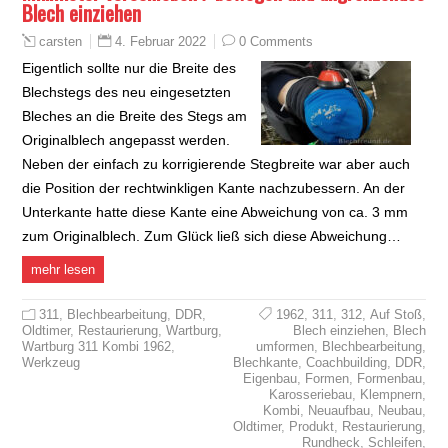
Blech einziehen
4. Februar 2022
0 Comments
carsten
Eigentlich sollte nur die Breite des
Blechstegs des neu eingesetzten
Bleches an die Breite des Stegs am
Originalblech angepasst werden.
Neben der einfach zu korrigierende Stegbreite war aber auch
die Position der rechtwinkligen Kante nachzubessern. An der
Unterkante hatte diese Kante eine Abweichung von ca. 3 mm
zum Originalblech. Zum Glück ließ sich diese Abweichung…
mehr lesen
311
,
Blechbearbeitung
,
DDR
,
1962
,
311
,
312
,
Auf Stoß
,
Oldtimer
,
Restaurierung
,
Wartburg
,
Blech einziehen
,
Blech
Wartburg 311 Kombi 1962
,
umformen
,
Blechbearbeitung
,
Werkzeug
Blechkante
,
Coachbuilding
,
DDR
,
Eigenbau
,
Formen
,
Formenbau
,
Karosseriebau
,
Klempnern
,
Kombi
,
Neuaufbau
,
Neubau
,
Oldtimer
,
Produkt
,
Restaurierung
,
Rundheck
,
Schleifen
,