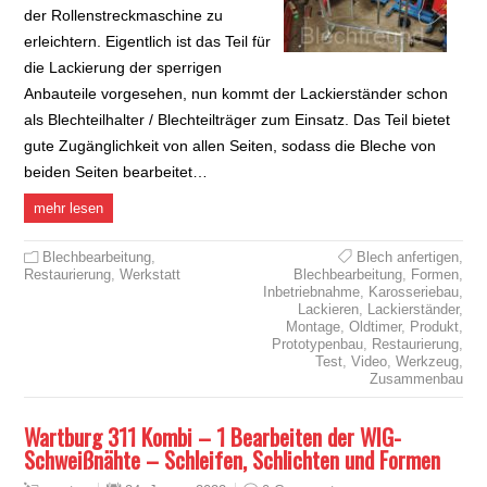
der Rollenstreckmaschine zu
erleichtern. Eigentlich ist das Teil für
die Lackierung der sperrigen
Anbauteile vorgesehen, nun kommt der Lackierständer schon
als Blechteilhalter / Blechteilträger zum Einsatz. Das Teil bietet
gute Zugänglichkeit von allen Seiten, sodass die Bleche von
beiden Seiten bearbeitet…
mehr lesen
Blechbearbeitung
,
Blech anfertigen
,
Restaurierung
,
Werkstatt
Blechbearbeitung
,
Formen
,
Inbetriebnahme
,
Karosseriebau
,
Lackieren
,
Lackierständer
,
Montage
,
Oldtimer
,
Produkt
,
Prototypenbau
,
Restaurierung
,
Test
,
Video
,
Werkzeug
,
Zusammenbau
Wartburg 311 Kombi – 1 Bearbeiten der WIG-
Schweißnähte – Schleifen, Schlichten und Formen