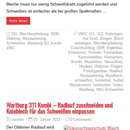
Bleche muss nur wenig Schweißdraht zugeführt werden und
Schweißen ist einfacher als bei großen Spaltmaßen….
mehr lesen
311
,
Blechbearbeitung
,
DDR
,
1962
,
311
,
312
,
Anfertigen
,
Oldtimer
,
Restaurierung
,
Auf Stoß
,
Biegen
,
Blech
Schweißen
,
Wartburg 311 Kombi
anfertigen
,
Blechbearbeitung
,
1962
Coachbuilding
,
DDR
,
Eigenbau
,
Einpassen
,
Formen
,
Formenbau
,
Karosseriebau
,
Klempnern
,
Kombi
,
Musterbau
,
Neuaufbau
,
Neubau
,
Oldtimer
,
Prägen
,
Prototypenbau
,
Radlauf
,
Restaurierung
,
Rundheck
,
schweißen
,
Seitenteil
,
Selbst
Restaurieren
,
Umformen
,
Video
,
Wartburg
,
WIG-Schweißen
Wartburg 311 Kombi – Radlauf zuschneiden und
Knieblech für das Schweißen einpassen
10. Januar 2022
0 Comments
carsten
Der Oldtimer Radlauf wird