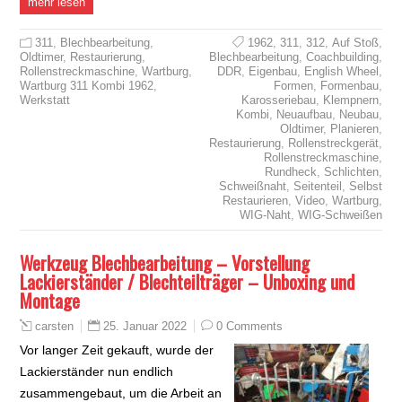
mehr lesen
311
,
Blechbearbeitung
,
1962
,
311
,
312
,
Auf Stoß
,
Oldtimer
,
Restaurierung
,
Blechbearbeitung
,
Coachbuilding
,
Rollenstreckmaschine
,
Wartburg
,
DDR
,
Eigenbau
,
English Wheel
,
Wartburg 311 Kombi 1962
,
Formen
,
Formenbau
,
Werkstatt
Karosseriebau
,
Klempnern
,
Kombi
,
Neuaufbau
,
Neubau
,
Oldtimer
,
Planieren
,
Restaurierung
,
Rollenstreckgerät
,
Rollenstreckmaschine
,
Rundheck
,
Schlichten
,
Schweißnaht
,
Seitenteil
,
Selbst
Restaurieren
,
Video
,
Wartburg
,
WIG-Naht
,
WIG-Schweißen
Werkzeug Blechbearbeitung – Vorstellung
Lackierständer / Blechteilträger – Unboxing und
Montage
25. Januar 2022
0 Comments
carsten
Vor langer Zeit gekauft, wurde der
Lackierständer nun endlich
zusammengebaut, um die Arbeit an