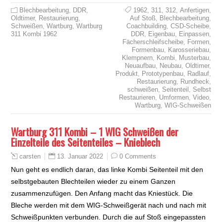
Blechbearbeitung
,
DDR
,
1962
,
311
,
312
,
Anfertigen
,
Oldtimer
,
Restaurierung
,
Auf Stoß
,
Blechbearbeitung
,
Schweißen
,
Wartburg
,
Wartburg
Coachbuilding
,
CSD-Scheibe
,
311 Kombi 1962
DDR
,
Eigenbau
,
Einpassen
,
Fächerschleifscheibe
,
Formen
,
Formenbau
,
Karosseriebau
,
Klempnern
,
Kombi
,
Musterbau
,
Neuaufbau
,
Neubau
,
Oldtimer
,
Produkt
,
Prototypenbau
,
Radlauf
,
Restaurierung
,
Rundheck
,
schweißen
,
Seitenteil
,
Selbst
Restaurieren
,
Umformen
,
Video
,
Wartburg
,
WIG-Schweißen
Wartburg 311 Kombi – 1 WIG Schweißen der
Einzelteile des Seitenteiles – Knieblech
13. Januar 2022
0 Comments
carsten
Nun geht es endlich daran, das linke Kombi Seitenteil mit den
selbstgebauten Blechteilen wieder zu einem Ganzen
zusammenzufügen. Den Anfang macht das Kniestück. Die
Bleche werden mit dem WIG-Schweißgerät nach und nach mit
Schweißpunkten verbunden. Durch die auf Stoß eingepassten