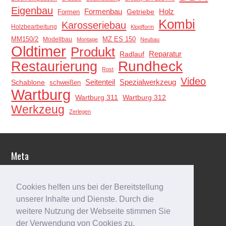
Eigenbau
Holz
Formenbau
Getriebe
Formen
Kombi
Karosseriebau
Holzbearbeitung
Klopfform
MM150/2
MZ ES 150
Modellbau
Montage
Neubau
Oldtimer
Produkt
Reparatur
Radlauf
Restaurierung
Rundheck
Rost
Video
Schablone
Seitenteil
Spezialwerkzeug
schweißen
Wartburg
Wartburg 311
Wartburg 312
Werkzeug
Zerlegen
Meta
Anmelden
Eintrags-Feed
Cookies helfen uns bei der Bereitstellung
Kommentar-Feed
unserer Inhalte und Dienste. Durch die
WordPress.org
weitere Nutzung der Webseite stimmen Sie
der Verwendung von Cookies zu.