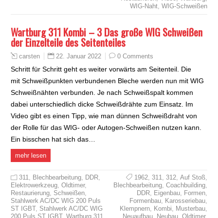
WIG-Naht
,
WIG-Schweißen
Wartburg 311 Kombi – 3 Das große WIG Schweißen
der Einzelteile des Seitenteiles
22. Januar 2022
0 Comments
carsten
Schritt für Schritt geht es weiter vorwärts am Seitenteil. Die
mit Schweißpunkten verbundenen Bleche werden nun mit WIG
Schweißnähten verbunden. Je nach Schweißspalt kommen
dabei unterschiedlich dicke Schweißdrähte zum Einsatz. Im
Video gibt es einen Tipp, wie man dünnen Schweißdraht von
der Rolle für das WIG- oder Autogen-Schweißen nutzen kann.
Ein bisschen hat sich das…
mehr lesen
311
,
Blechbearbeitung
,
DDR
,
1962
,
311
,
312
,
Auf Stoß
,
Elektrowerkzeug
,
Oldtimer
,
Blechbearbeitung
,
Coachbuilding
,
Restaurierung
,
Schweißen
,
DDR
,
Eigenbau
,
Formen
,
Stahlwerk AC/DC WIG 200 Puls
Formenbau
,
Karosseriebau
,
ST IGBT
,
Stahlwerk AC/DC WIG
Klempnern
,
Kombi
,
Musterbau
,
200 Puls ST IGBT
,
Wartburg 311
Neuaufbau
,
Neubau
,
Oldtimer
,