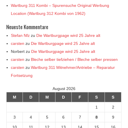
Wartburg 311 Kombi – Spurensuche Original Werbung
Location (Wartburg 312 Kombi von 1962)
Neueste Kommentare
Stefan Nfz
zu
Die Wartburgpage wird 25 Jahre alt
carsten
zu
Die Wartburgpage wird 25 Jahre alt
Norbert
zu
Die Wartburgpage wird 25 Jahre alt
carsten
zu
Bleche selber tiefziehen / Bleche selber pressen
carsten
zu
Wartburg 311 Mitnehmer/Antriebe – Reparatur
Fortsetzung
August 2026
M
D
M
D
F
S
S
1
2
3
4
5
6
7
8
9
10
11
12
13
14
15
16