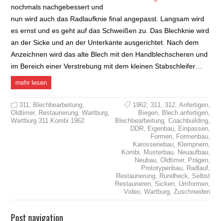
nochmals nachgebessert und
nun wird auch das Radlaufknie final angepasst. Langsam wird
es ernst und es geht auf das Schweißen zu. Das Blechknie wird
an der Sicke und an der Unterkante ausgerichtet. Nach dem
Anzeichnen wird das alte Blech mit den Handblechscheren und
im Bereich einer Verstrebung mit dem kleinen Stabschleifer…
mehr lesen
311
,
Blechbearbeitung
,
1962
,
311
,
312
,
Anfertigen
,
Oldtimer
,
Restaurierung
,
Wartburg
,
Biegen
,
Blech anfertigen
,
Wartburg 311 Kombi 1962
Blechbearbeitung
,
Coachbuilding
,
DDR
,
Eigenbau
,
Einpassen
,
Formen
,
Formenbau
,
Karosseriebau
,
Klempnern
,
Kombi
,
Musterbau
,
Neuaufbau
,
Neubau
,
Oldtimer
,
Prägen
,
Prototypenbau
,
Radlauf
,
Restaurierung
,
Rundheck
,
Selbst
Restaurieren
,
Sicken
,
Umformen
,
Video
,
Wartburg
,
Zuschneiden
Post navigation