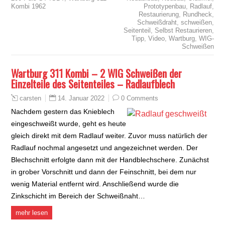
Kombi 1962
Prototypenbau
,
Radlauf
,
Restaurierung
,
Rundheck
,
Schweißdraht
,
schweißen
,
Seitenteil
,
Selbst Restaurieren
,
Tipp
,
Video
,
Wartburg
,
WIG-
Schweißen
Wartburg 311 Kombi – 2 WIG Schweißen der
Einzelteile des Seitenteiles – Radlaufblech
14. Januar 2022
0 Comments
carsten
Nachdem gestern das Knieblech
eingeschweißt wurde, geht es heute
gleich direkt mit dem Radlauf weiter. Zuvor muss natürlich der
Radlauf nochmal angesetzt und angezeichnet werden. Der
Blechschnitt erfolgte dann mit der Handblechschere. Zunächst
in grober Vorschnitt und dann der Feinschnitt, bei dem nur
wenig Material entfernt wird. Anschließend wurde die
Zinkschicht im Bereich der Schweißnaht…
mehr lesen