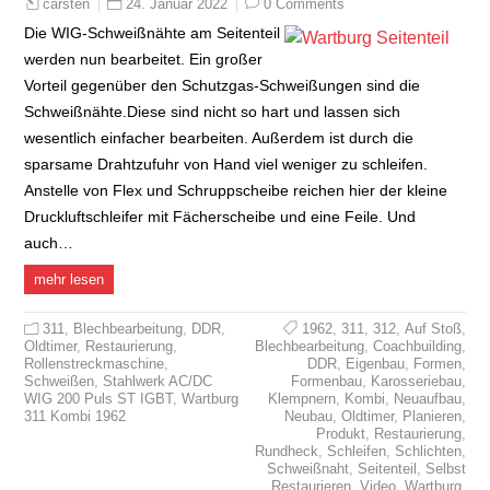
24. Januar 2022
0 Comments
carsten
Die WIG-Schweißnähte am Seitenteil
werden nun bearbeitet. Ein großer
Vorteil gegenüber den Schutzgas-Schweißungen sind die
Schweißnähte.Diese sind nicht so hart und lassen sich
wesentlich einfacher bearbeiten. Außerdem ist durch die
sparsame Drahtzufuhr von Hand viel weniger zu schleifen.
Anstelle von Flex und Schruppscheibe reichen hier der kleine
Druckluftschleifer mit Fächerscheibe und eine Feile. Und
auch…
mehr lesen
311
,
Blechbearbeitung
,
DDR
,
1962
,
311
,
312
,
Auf Stoß
,
Oldtimer
,
Restaurierung
,
Blechbearbeitung
,
Coachbuilding
,
Rollenstreckmaschine
,
DDR
,
Eigenbau
,
Formen
,
Schweißen
,
Stahlwerk AC/DC
Formenbau
,
Karosseriebau
,
WIG 200 Puls ST IGBT
,
Wartburg
Klempnern
,
Kombi
,
Neuaufbau
,
311 Kombi 1962
Neubau
,
Oldtimer
,
Planieren
,
Produkt
,
Restaurierung
,
Rundheck
,
Schleifen
,
Schlichten
,
Schweißnaht
,
Seitenteil
,
Selbst
Restaurieren
,
Video
,
Wartburg
,