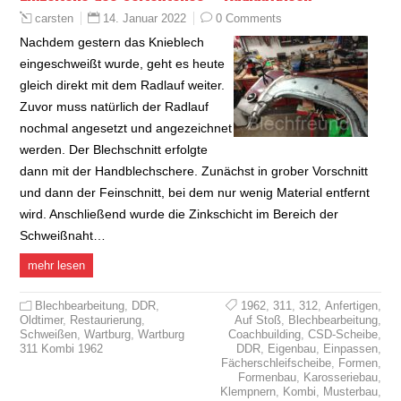
14. Januar 2022
0 Comments
carsten
Nachdem gestern das Knieblech
eingeschweißt wurde, geht es heute
gleich direkt mit dem Radlauf weiter.
Zuvor muss natürlich der Radlauf
nochmal angesetzt und angezeichnet
werden. Der Blechschnitt erfolgte
dann mit der Handblechschere. Zunächst in grober Vorschnitt
und dann der Feinschnitt, bei dem nur wenig Material entfernt
wird. Anschließend wurde die Zinkschicht im Bereich der
Schweißnaht…
mehr lesen
Blechbearbeitung
,
DDR
,
1962
,
311
,
312
,
Anfertigen
,
Oldtimer
,
Restaurierung
,
Auf Stoß
,
Blechbearbeitung
,
Schweißen
,
Wartburg
,
Wartburg
Coachbuilding
,
CSD-Scheibe
,
311 Kombi 1962
DDR
,
Eigenbau
,
Einpassen
,
Fächerschleifscheibe
,
Formen
,
Formenbau
,
Karosseriebau
,
Klempnern
,
Kombi
,
Musterbau
,