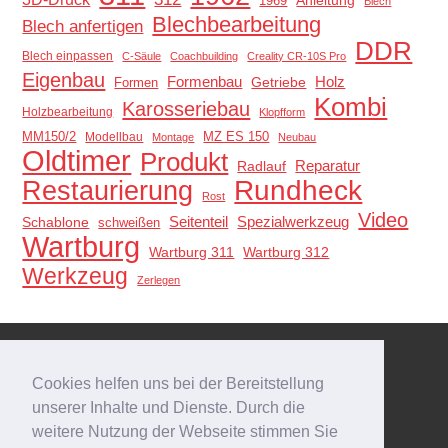
1969
Blech
Blechbearbeitung
Blech anfertigen
DDR
Blech einpassen
C-Säule
Coachbuilding
Creality CR-10S Pro
Eigenbau
Holz
Formenbau
Getriebe
Formen
Kombi
Karosseriebau
Holzbearbeitung
Klopfform
MM150/2
MZ ES 150
Modellbau
Montage
Neubau
Oldtimer
Produkt
Reparatur
Radlauf
Restaurierung
Rundheck
Rost
Video
Schablone
Seitenteil
Spezialwerkzeug
schweißen
Wartburg
Wartburg 311
Wartburg 312
Werkzeug
Zerlegen
Meta
Cookies helfen uns bei der Bereitstellung
Anmelden
unserer Inhalte und Dienste. Durch die
Eintrags-Feed
weitere Nutzung der Webseite stimmen Sie
Kommentar-Feed