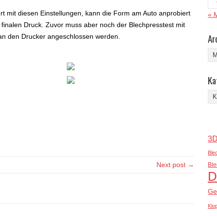
rt mit diesen Einstellungen, kann die Form am Auto anprobiert
« 
n finalen Druck. Zuvor muss aber noch der Blechpresstest mit
Ar
l an den Drucker angeschlossen werden.
Arc
Ka
Ka
3D
Ble
Next post →
Ble
D
Ge
Klo