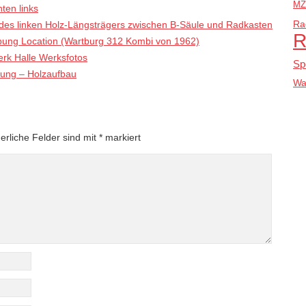
MZ
ten links
es linken Holz-Längsträgers zwischen B-Säule und Radkasten
Ra
R
bung Location (Wartburg 312 Kombi von 1962)
rk Halle Werksfotos
Sp
bung – Holzaufbau
Wa
erliche Felder sind mit
*
markiert