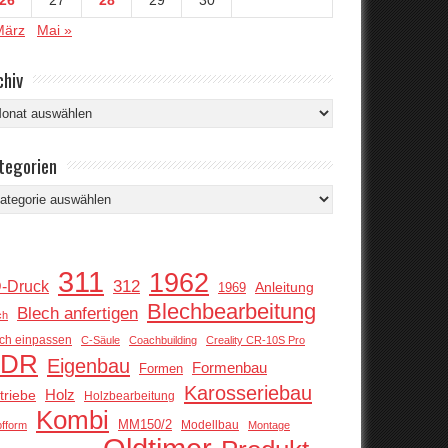
März
Mai »
chiv
hiv
tegorien
tegorien
311
1962
312
-Druck
Anleitung
1969
Blechbearbeitung
Blech anfertigen
ch
ch einpassen
C-Säule
Coachbuilding
Creality CR-10S Pro
DR
Eigenbau
Formenbau
Formen
Karosseriebau
Holz
triebe
Holzbearbeitung
Kombi
MM150/2
Modellbau
pfform
Montage