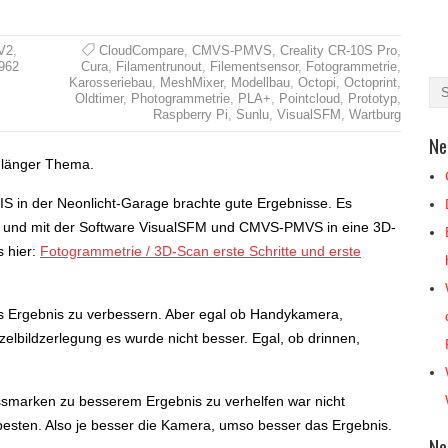
 V2
,
CloudCompare
,
CMVS-PMVS
,
Creality CR-10S Pro
,
962
Cura
,
Filamentrunout
,
Filementsensor
,
Fotogrammetrie
,
Karosseriebau
,
MeshMixer
,
Modellbau
,
Octopi
,
Octoprint
,
Oldtimer
,
Photogrammetrie
,
PLA+
,
Pointcloud
,
Prototyp
,
Raspberry Pi
,
Sunlu
,
VisualSFM
,
Wartburg
Ne
n länger Thema.
S in der Neonlicht-Garage brachte gute Ergebnisse. Es
 und mit der Software VisualSFM und CMVS-PMVS in eine 3D-
 hier:
Fotogrammetrie / 3D-Scan erste Schritte und erste
as Ergebnis zu verbessern. Aber egal ob Handykamera,
elbildzerlegung es wurde nicht besser. Egal, ob drinnen,
assmarken zu besserem Ergebnis zu verhelfen war nicht
e besten. Also je besser die Kamera, umso besser das Ergebnis.
Ne