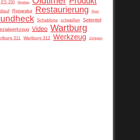
Oldtimer
Produkt
 ES 150
Neubau
Restaurierung
Reparatur
dlauf
Rost
undheck
Schablone
Seitenteil
schweißen
Wartburg
Video
ezialwerkzeug
Werkzeug
rtburg 311
Wartburg 312
Zerlegen