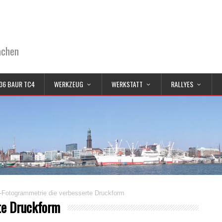
achen
36 BAUR TC4
WERKZEUG
WERKSTATT
RALLYES
-Fotogrammetrie die verbesserte Druckform
te Druckform