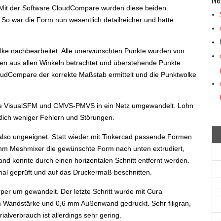
 Mit der Software CloudCompare wurden diese beiden
o war die Form nun wesentlich detailreicher und hatte
lke nachbearbeitet. Alle unerwünschten Punkte wurden von
ten aus allen Winkeln betrachtet und überstehende Punkte
oudCompare der korrekte Maßstab ermittelt und die Punktwolke
are VisualSFM und CMVS-PMVS in ein Netz umgewandelt. Lohn
tlich weniger Fehlern und Störungen.
 also ungeeignet. Statt wieder mit Tinkercad passende Formen
amm Meshmixer die gewünschte Form nach unten extrudiert,
nd konnte durch einen horizontalen Schnitt entfernt werden.
al geprüft und auf das Druckermaß beschnitten.
per um gewandelt. Der letzte Schritt wurde mit Cura
mm Wandstärke und 0,6 mm Außenwand gedruckt. Sehr filigran,
alverbrauch ist allerdings sehr gering.