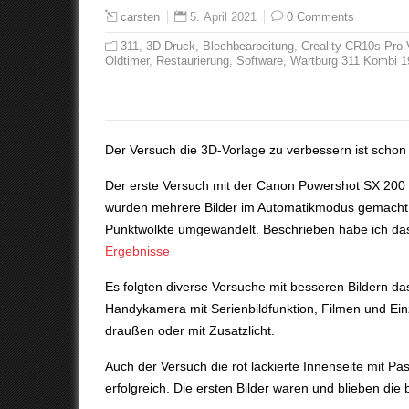
5. April 2021
0 Comments
carsten
311
,
3D-Druck
,
Blechbearbeitung
,
Creality CR10s Pro
Oldtimer
,
Restaurierung
,
Software
,
Wartburg 311 Kombi 1
Der Versuch die 3D-Vorlage zu verbessern ist scho
Der erste Versuch mit der Canon Powershot SX 200 I
wurden mehrere Bilder im Automatikmodus gemacht
Punktwolkte umgewandelt. Beschrieben habe ich das
Ergebnisse
Es folgten diverse Versuche mit besseren Bildern d
Handykamera mit Serienbildfunktion, Filmen und Einz
draußen oder mit Zusatzlicht.
Auch der Versuch die rot lackierte Innenseite mit P
erfolgreich. Die ersten Bilder waren und blieben di