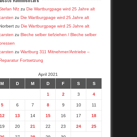
Stefan Nfz
zu
Die Wartburgpage wird 25 Jahre alt
carsten
zu
Die Wartburgpage wird 25 Jahre alt
Norbert
zu
Die Wartburgpage wird 25 Jahre alt
carsten
zu
Bleche selber tiefziehen / Bleche selber
pressen
carsten
zu
Wartburg 311 Mitnehmer/Antriebe –
Reparatur Fortsetzung
April 2021
M
D
M
D
F
S
S
1
2
3
4
5
6
7
8
9
10
11
12
13
14
15
16
17
18
19
20
21
22
23
24
25
26
27
28
29
30