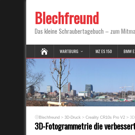
Blechfreund
Das kleine Schraubertagebuch – zum Mitm
WARTBURG
MZ ES 150
BMW E
>
>
>
Blechfreund
3D-Druck
Creality CR10s Pro V2
3D
3D-Fotogrammetrie die verbesser