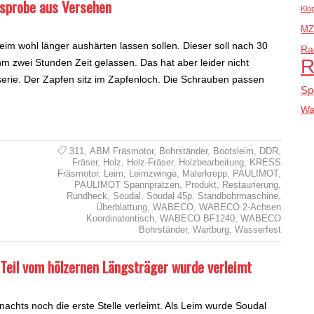
sprobe aus Versehen
Klo
MZ
 Leim wohl länger aushärten lassen sollen. Dieser soll nach 30
Ra
R
hm zwei Stunden Zeit gelassen. Das hat aber leider nicht
sserie. Der Zapfen sitz im Zapfenloch. Die Schrauben passen
Sp
Wa
311
,
ABM Fräsmotor
,
Bohrständer
,
Bootsleim
,
DDR
,
Fräser
,
Holz
,
Holz-Fräser
,
Holzbearbeitung
,
KRESS
Fräsmotor
,
Leim
,
Leimzwinge
,
Malerkrepp
,
PAULIMOT
,
PAULIMOT Spannpratzen
,
Produkt
,
Restaurierung
,
Rundheck
,
Soudal
,
Soudal 45p
,
Standbohrmaschine
,
Überblattung
,
WABECO
,
WABECO 2-Achsen
Koordinatentisch
,
WABECO BF1240
,
WABECO
Bohrständer
,
Wartburg
,
Wasserfest
Teil vom hölzernen Längsträger wurde verleimt
achts noch die erste Stelle verleimt. Als Leim wurde Soudal