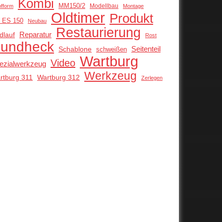
Kombi
MM150/2
Modellbau
pfform
Montage
Oldtimer
Produkt
 ES 150
Neubau
Restaurierung
Reparatur
dlauf
Rost
undheck
Schablone
Seitenteil
schweißen
Wartburg
Video
ezialwerkzeug
Werkzeug
rtburg 311
Wartburg 312
Zerlegen