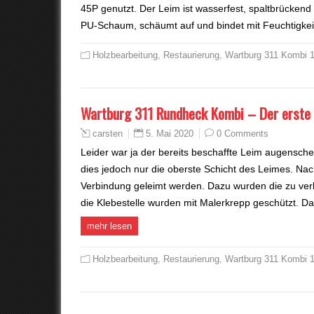
45P genutzt. Der Leim ist wasserfest, spaltbrückend
PU-Schaum, schäumt auf und bindet mit Feuchtigkei
Holzbearbeitung
,
Restaurierung
,
Wartburg 311 Kombi 
Wartburg 311 Rundheck Kombi – Der erste T
5. Mai 2020
0 Comments
carsten
Leider war ja der bereits beschaffte Leim augenschei
dies jedoch nur die oberste Schicht des Leimes. N
Verbindung geleimt werden. Dazu wurden die zu ver
die Klebestelle wurden mit Malerkrepp geschützt. 
mehr lesen
Holzbearbeitung
,
Restaurierung
,
Wartburg 311 Kombi 