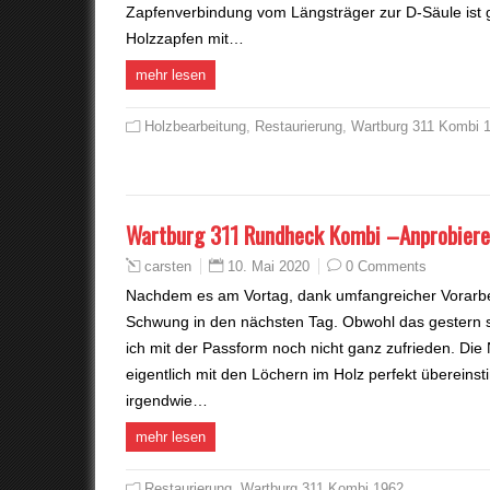
Zapfenverbindung vom Längsträger zur D-Säule ist g
Holzzapfen mit…
mehr lesen
Holzbearbeitung
,
Restaurierung
,
Wartburg 311 Kombi 
Wartburg 311 Rundheck Kombi –Anprobiere
10. Mai 2020
0 Comments
carsten
Nachdem es am Vortag, dank umfangreicher Vorarbei
Schwung in den nächsten Tag. Obwohl das gestern s
ich mit der Passform noch nicht ganz zufrieden. Die
eigentlich mit den Löchern im Holz perfekt übereins
irgendwie…
mehr lesen
Restaurierung
,
Wartburg 311 Kombi 1962