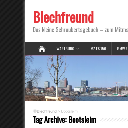
Blechfreund
Das kleine Schraubertagebuch – zum Mitm
WARTBURG
MZ ES 150
BMW E
>
Blechfreund
Bootsleim
Tag Archive:
Bootsleim