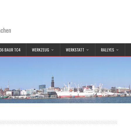
achen
36 BAUR TC4
WERKZEUG
WERKSTATT
RALLYES