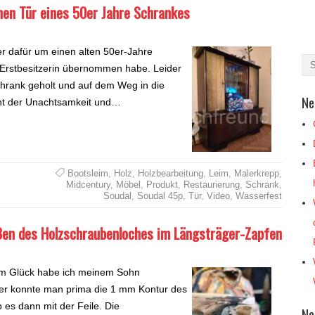
nen Tür eines 50er Jahre Schrankes
er dafür um einen alten 50er-Jahre
Erstbesitzerin übernommen habe. Leider
chrank geholt und auf dem Weg in die
Ne
nt der Unachtsamkeit und…
Bootsleim
,
Holz
,
Holzbearbeitung
,
Leim
,
Malerkrepp
,
Midcentury
,
Möbel
,
Produkt
,
Restaurierung
,
Schrank
,
Soudal
,
Soudal 45p
,
Tür
,
Video
,
Wasserfest
ßen des Holzschraubenloches im Längsträger-Zapfen
Zum Glück habe ich meinem Sohn
er konnte man prima die 1 mm Kontur des
 es dann mit der Feile. Die
Ne