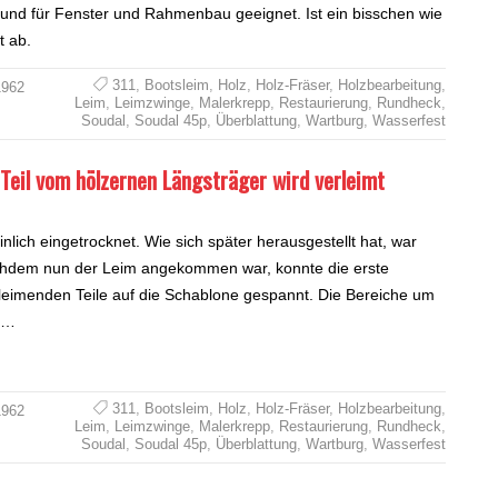
 und für Fenster und Rahmenbau geeignet. Ist ein bisschen wie
t ab.
311
,
Bootsleim
,
Holz
,
Holz-Fräser
,
Holzbearbeitung
,
1962
Leim
,
Leimzwinge
,
Malerkrepp
,
Restaurierung
,
Rundheck
,
Soudal
,
Soudal 45p
,
Überblattung
,
Wartburg
,
Wasserfest
eil vom hölzernen Längsträger wird verleimt
nlich eingetrocknet. Wie sich später herausgestellt hat, war
achdem nun der Leim angekommen war, konnte die erste
leimenden Teile auf die Schablone gespannt. Die Bereiche um
Da…
311
,
Bootsleim
,
Holz
,
Holz-Fräser
,
Holzbearbeitung
,
1962
Leim
,
Leimzwinge
,
Malerkrepp
,
Restaurierung
,
Rundheck
,
Soudal
,
Soudal 45p
,
Überblattung
,
Wartburg
,
Wasserfest