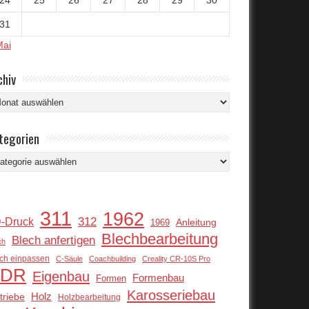
31
Mai
chiv
hiv
tegorien
tegorien
311
1962
312
-Druck
Anleitung
1969
Blechbearbeitung
Blech anfertigen
ch
ch einpassen
C-Säule
Coachbuilding
Creality CR-10S Pro
DR
Eigenbau
Formenbau
Formen
Karosseriebau
Holz
triebe
Holzbearbeitung