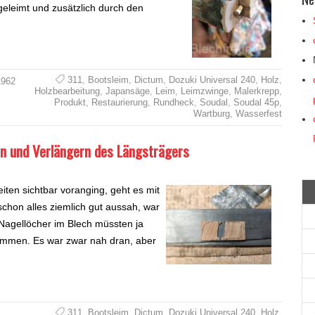
eleimt und zusätzlich durch den
311
,
Bootsleim
,
Dictum
,
Dozuki Universal 240
,
Holz
,
1962
Holzbearbeitung
,
Japansäge
,
Leim
,
Leimzwinge
,
Malerkrepp
,
Produkt
,
Restaurierung
,
Rundheck
,
Soudal
,
Soudal 45p
,
Wartburg
,
Wasserfest
n und Verlängern des Längsträgers
ten sichtbar voranging, geht es mit
chon alles ziemlich gut aussah, war
 Nagellöcher im Blech müssten ja
timmen. Es war zwar nah dran, aber
311
,
Bootsleim
,
Dictum
,
Dozuki Universal 240
,
Holz
,