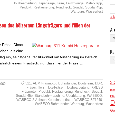
Holzbearbeitung
,
Japansäge
,
Leim
,
Leimzwinge
,
Malerkrepp
,
Produkt
,
Restaurierung
,
Rundheck
,
Soudal
,
Soudal 45p
,
Wartburg
,
Wasserfest
« 
en des hölzernen Längsträgers und füllen der
Ar
Arc
er Fräse. Diese
Ka
tehen, als eine
hlag ein, selbstgebauter Aluwinkel mit Aussparung im Bereich
Ka
 ähnlich einem Frästisch, nur dass hier der Fräser…
3D
311
,
ABM Fräsmotor
,
Bohrständer
,
Bootsleim
,
DDR
,
1962
Fräser
,
Holz
,
Holz-Fräser
,
Holzbearbeitung
,
KRESS
Ble
Fräsmotor
,
Produkt
,
Restaurierung
,
Rundheck
,
Soudal
,
Soudal 45p
,
Standbohrmaschine
,
Überblattung
,
WABECO
,
Ble
WABECO 2-Achsen Koordinatentisch
,
WABECO BF1240
,
D
WABECO Bohrständer
,
Wartburg
,
Wasserfest
Ge