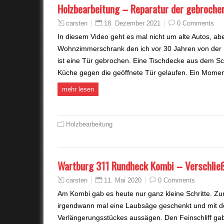
Holzbearbeitung – Reparatur der gebroche
18. Dezember 2021
0 Comments
carsten
In diesem Video geht es mal nicht um alte Autos, ab
Wohnzimmerschrank den ich vor 30 Jahren von der 
ist eine Tür gebrochen. Eine Tischdecke aus dem S
Küche gegen die geöffnete Tür gelaufen. Ein Mome
mehr lesen
Holzbearbeitung
Wartburg 311 Rundheck Kombi – Verschlie
11. Mai 2020
0 Comments
carsten
Am Kombi gab es heute nur ganz kleine Schritte. 
irgendwann mal eine Laubsäge geschenkt und mit d
Verlängerungsstückes aussägen. Den Feinschliff gab