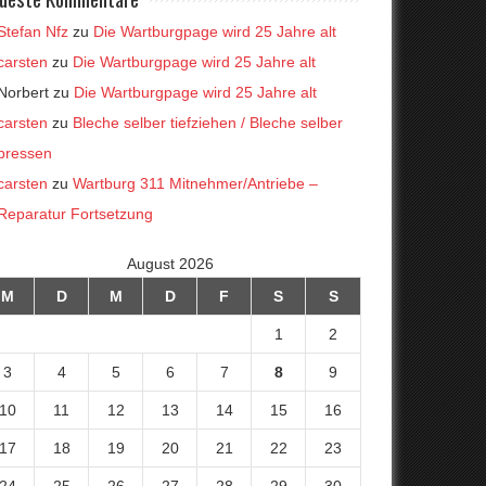
Stefan Nfz
zu
Die Wartburgpage wird 25 Jahre alt
carsten
zu
Die Wartburgpage wird 25 Jahre alt
Norbert
zu
Die Wartburgpage wird 25 Jahre alt
carsten
zu
Bleche selber tiefziehen / Bleche selber
pressen
carsten
zu
Wartburg 311 Mitnehmer/Antriebe –
Reparatur Fortsetzung
August 2026
M
D
M
D
F
S
S
1
2
3
4
5
6
7
8
9
10
11
12
13
14
15
16
17
18
19
20
21
22
23
24
25
26
27
28
29
30