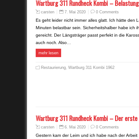
Wartburg 311 Rundheck Kombi – Belastung
7. Mai 2020
0 Comments
carsten
Es geht leider nicht immer alles glatt. Ich hätte den
Minuten belastbar sein. Sicherheitshalber habe ich i
gereicht. Der Längsträger passt perfekt in die Karo
auch noch. Also…
mehr lesen
Restaurierung
,
Wartburg 311 Kombi 1962
Wartburg 311 Rundheck Kombi – Der erste 
6. Mai 2020
0 Comments
carsten
Gestern kam der Leim und ich habe nach der Arbeit n