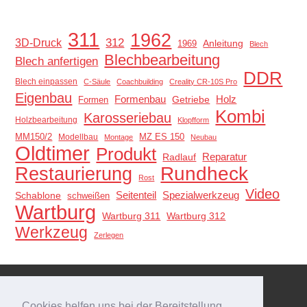
311
1962
312
3D-Druck
Anleitung
1969
Blech
Blechbearbeitung
Blech anfertigen
DDR
Blech einpassen
C-Säule
Coachbuilding
Creality CR-10S Pro
Eigenbau
Holz
Formenbau
Getriebe
Formen
Kombi
Karosseriebau
Holzbearbeitung
Klopfform
MM150/2
MZ ES 150
Modellbau
Montage
Neubau
Oldtimer
Produkt
Reparatur
Radlauf
Restaurierung
Rundheck
Rost
Video
Schablone
Seitenteil
Spezialwerkzeug
schweißen
Wartburg
Wartburg 311
Wartburg 312
Werkzeug
Zerlegen
Meta
Cookies helfen uns bei der Bereitstellung