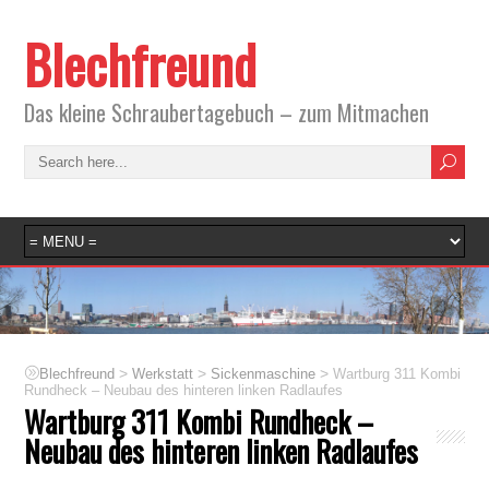
Blechfreund
Das kleine Schraubertagebuch – zum Mitmachen
>
>
>
Blechfreund
Werkstatt
Sickenmaschine
Wartburg 311 Kombi
Rundheck – Neubau des hinteren linken Radlaufes
Wartburg 311 Kombi Rundheck –
Neubau des hinteren linken Radlaufes