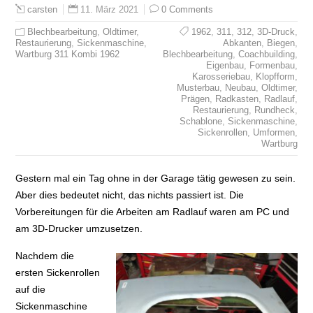
11. März 2021
0 Comments
carsten
Blechbearbeitung
,
Oldtimer
,
1962
,
311
,
312
,
3D-Druck
,
Restaurierung
,
Sickenmaschine
,
Abkanten
,
Biegen
,
Wartburg 311 Kombi 1962
Blechbearbeitung
,
Coachbuilding
,
Eigenbau
,
Formenbau
,
Karosseriebau
,
Klopfform
,
Musterbau
,
Neubau
,
Oldtimer
,
Prägen
,
Radkasten
,
Radlauf
,
Restaurierung
,
Rundheck
,
Schablone
,
Sickenmaschine
,
Sickenrollen
,
Umformen
,
Wartburg
Gestern mal ein Tag ohne in der Garage tätig gewesen zu sein.
Aber dies bedeutet nicht, das nichts passiert ist. Die
Vorbereitungen für die Arbeiten am Radlauf waren am PC und
am 3D-Drucker umzusetzen.
Nachdem die
ersten Sickenrollen
auf die
Sickenmaschine